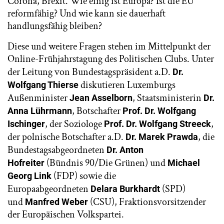
Corona, Brexit. Wie einig ist Europa? Ist die EU
reformfähig? Und wie kann sie dauerhaft
handlungsfähig bleiben?
Diese und weitere Fragen stehen im Mittelpunkt der
Online-Frühjahrstagung des Politischen Clubs. Unter
der Leitung von Bundestagspräsident a.D.
Dr.
diskutieren Luxemburgs
Wolfgang Thierse
Außenminister
, Staatsministerin
Jean Asselborn
Dr.
, Botschafter
Anna Lührmann
Prof. Dr. Wolfgang
, der Soziologe
,
Ischinger
Prof. Dr. Wolfgang Streeck
der polnische Botschafter a.D.
, die
Dr. Marek Prawda
Bundestagsabgeordneten
Dr. Anton
(Bündnis 90/Die Grünen) und
Hofreiter
Michael
(FDP) sowie die
Georg Link
Europaabgeordneten
(SPD)
Delara Burkhardt
und
(CSU), Fraktionsvorsitzender
Manfred Weber
der Europäischen Volkspartei.