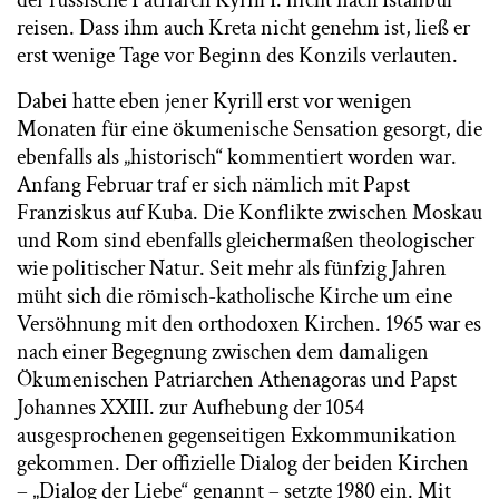
der russische Patriarch Kyrill I. nicht nach Istanbul
reisen. Dass ihm auch Kreta nicht genehm ist, ließ er
erst wenige Tage vor Beginn des Konzils verlauten.
Dabei hatte eben jener Kyrill erst vor wenigen
Monaten für eine ökumenische Sensation gesorgt, die
ebenfalls als „historisch“ kommentiert worden war.
Anfang Februar traf er sich nämlich mit Papst
Franziskus auf Kuba. Die Konflikte zwischen Moskau
und Rom sind ebenfalls gleichermaßen theologischer
wie politischer Natur. Seit mehr als fünfzig Jahren
müht sich die römisch-katholische Kirche um eine
Versöhnung mit den orthodoxen Kirchen. 1965 war es
nach einer Begegnung zwischen dem damaligen
Ökumenischen Patriarchen Athenagoras und Papst
Johannes XXIII. zur Aufhebung der 1054
ausgesprochenen gegenseitigen Exkommunikation
gekommen. Der offizielle Dialog der beiden Kirchen
– „Dialog der Liebe“ genannt – setzte 1980 ein. Mit