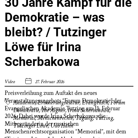
30 Jahre Kampf für die
Demokratie – was
bleibt? / Tutzinger
Löwe für Irina
Scherbakowa
Video
27. Februar 2026
Preisverleihung zum Auftakt des neues
Veranstaltungsangebots “Forum Demokratie” der
Akademie
,
Erinnerungskultur
,
Evangelisch
,
Forum
Evangelischen Akademie Tutzing am 11. Februar
Demokratie
,
Ilse Aigner
,
Irina Scherbakowa
,
2026. Dabei wurde Irina Scherbakowa, die
Memorial
,
Menschenrechte
,
Tagung
,
Tutzing
,
Mitbegründerin der russischen
Tutzinger Löwe
,
Udo Hahn
Menschenrechtsorganisation “Memorial”, mit dem