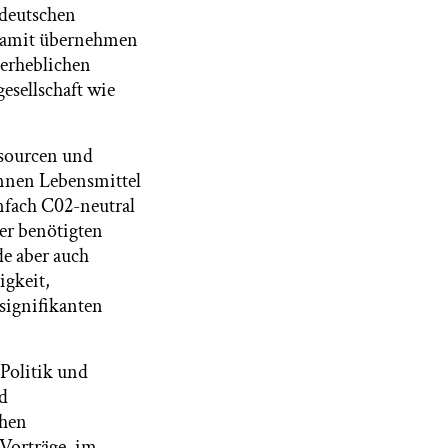
 deutschen
 Damit übernehmen
 erheblichen
esellschaft wie
ssourcen und
innen Lebensmittel
nfach C02-neutral
er benötigten
de aber auch
igkeit,
signifikanten
Politik und
d
chen
Vorträge, im