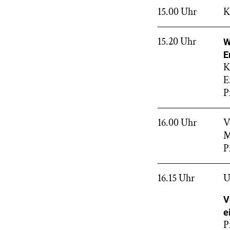
15.00 Uhr
K
15.20 Uhr
W
E
K
E
P
16.00 Uhr
V
M
P
16.15 Uhr
U
V
e
P