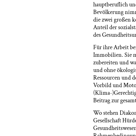
hauptberuflich un
Bevölkerung nimm
die zwei großen k
Anteil der sozials
des Gesundheitsu
Für ihre Arbeit b
Immobilien. Sie m
zubereiten und wa
und ohne ökologis
Ressourcen und de
Vorbild und Moto
(Klima-)Gerechtig
Beitrag zur gesamt
Wo stehen Diakon
Gesellschaft Hürd
Gesundheitswesen 
Rahmenbedingunge