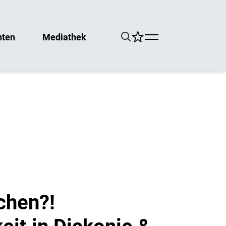
hten
Mediathek
chen?!