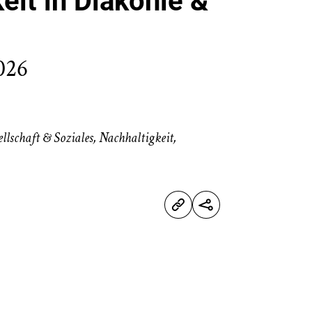
eit in Diakonie &
026
llschaft & Soziales
,
Nachhaltigkeit
,