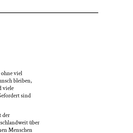
 ohne viel
unsch bleiben,
 viele
Gefordert sind
t der
tschlandweit über
onen Menschen