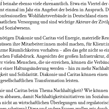
d beinahe ebenso viele ehrenamtlich. Etwa ein Viertel der
t einmal im Jahr ein Angebot der beiden in Anspruch.
onfessionellen Wohlfahrtsverbände in Deutschland einen
taatlichen Versorgung und sind wichtige Akteure der Zivilg
nd Sozialwesens.
enötigen Diakonie und Caritas viel Energie, materielle Re
üssen ihre Mitarbeiter:innen mobil machen, für Klient:
rme Räumlichkeiten vorhalten – alles das geht nicht so ei
chen Fußabdruck. Angesichts der großen Infrastruktur, d
r vielen Menschen, die sie erreichen, können die Verbän
r einer Haltungsänderung werden – hin zu mehr Nachhalt
keit und Solidarität. Diakonie und Caritas können einen 
gesellschaftlichen Transformation leisten.
ie und Caritas beim Thema Nachhaltigkeit? Wie können 
en abbauen, damit Nachhaltigkeitsinitiativen im Sozialun
nicht an wirtschaftlichen Überlegungen und regulatoris
n scheitern? Diese und andere Fragen wollen wir durch 