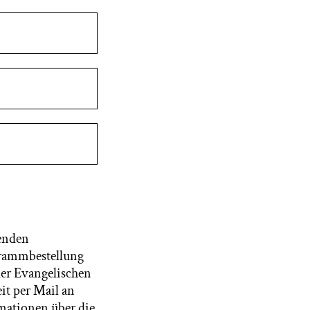
fenden
grammbestellung
der Evangelischen
it per Mail an
rmationen über die