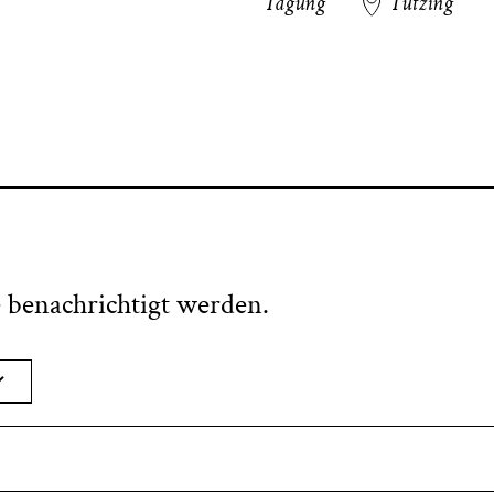
Tagung
Tutzing
e benachrichtigt werden.
hlen