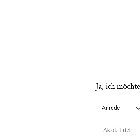
Ja, ich möcht
Anrede auswä
Anrede
Akad. Titel