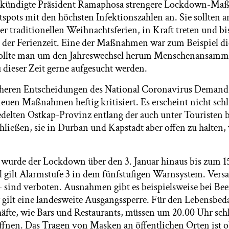
kündigte Präsident Ramaphosa strengere Lockdown-Maß
spots mit den höchsten Infektionszahlen an. Sie sollten 
r traditionellen Weihnachtsferien, in Kraft treten und bi
der Ferienzeit. Eine der Maßnahmen war zum Beispiel di
ollte man um den Jahreswechsel herum Menschenansamm
 dieser Zeit gerne aufgesucht werden.
üheren Entscheidungen des National Coronavirus Demand 
euen Maßnahmen heftig kritisiert. Es erscheint nicht schl
iedelten Ostkap-Provinz entlang der auch unter Touristen 
hließen, sie in Durban und Kapstadt aber offen zu halten,
urde der Lockdown über den 3. Januar hinaus bis zum 15
ll gilt Alarmstufe 3 in dem fünfstufigen Warnsystem. Ve
 sind verboten. Ausnahmen gibt es beispielsweise bei Be
r gilt eine landesweite Ausgangssperre. Für den Lebensbeda
fte, wie Bars und Restaurants, müssen um 20.00 Uhr sch
öffnen. Das Tragen von Masken an öffentlichen Orten ist o