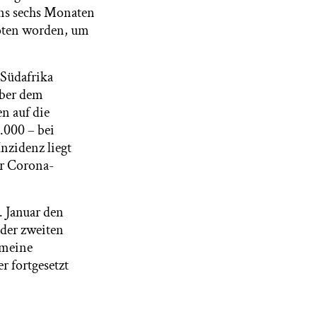
ens sechs Monaten
boten worden, um
 Südafrika
über dem
en auf die
7.000 – bei
nzidenz liegt
er Corona-
. Januar den
 der zweiten
emeine
r fortgesetzt