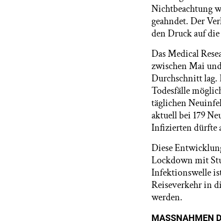
Nichtbeachtung wi
geahndet. Der Ver
den Druck auf di
Das Medical Resea
zwischen Mai und
Durchschnitt lag. 
Todesfälle möglich
täglichen Neuinfe
aktuell bei 179 N
Infizierten dürfte
Diese Entwicklung
Lockdown mit Stufe
Infektionswelle i
Reiseverkehr in di
werden.
MASSNAHMEN D