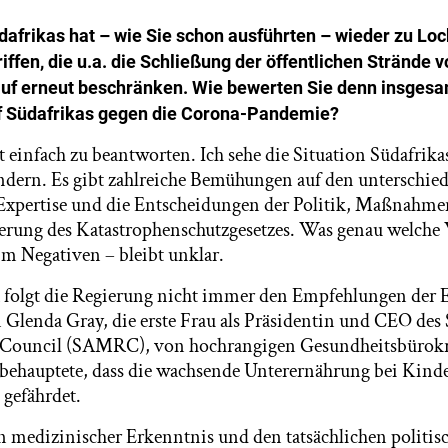
dafrikas hat – wie Sie schon ausführten – wieder zu Lo
fen, die u.a. die Schließung der öffentlichen Strände 
uf erneut beschränken. Wie bewerten Sie denn insges
f Südafrikas gegen die Corona-Pandemie?
ht einfach zu beantworten. Ich sehe die Situation Südafrika
ndern. Es gibt zahlreiche Bemühungen auf den unterschie
Expertise und die Entscheidungen der Politik, Maßnahme
terung des Katastrophenschutzgesetzes. Was genau welche 
im Negativen – bleibt unklar.
 folgt die Regierung nicht immer den Empfehlungen der 
 Glenda Gray, die erste Frau als Präsidentin und CEO des
 Council (SAMRC), von hochrangigen Gesundheitsbürokr
ie behauptete, dass die wachsende Unterernährung bei Kind
gefährdet.
n medizinischer Erkenntnis und den tatsächlichen politis