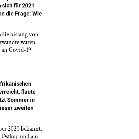
 sich für 2021
nn die Frage: Wie
ilie bislang von
erwandte waren
d an Covid-19
afrikanischen
rreicht, flaute
etzt Sommer in
dieser zweiten
ber 2020 bekannt,
am Ostkap und am