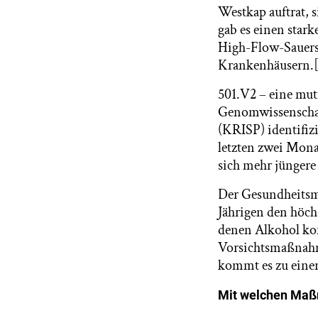
Westkap auftrat, 
gab es einen stark
High-Flow-Sauerst
Krankenhäusern.
501.V2 – eine mu
Genomwissenschaf
(KRISP) identifizi
letzten zwei Mona
sich mehr jüngere
Der Gesundheitsmin
Jährigen den höchs
denen Alkohol ko
Vorsichtsmaßnahme
kommt es zu eine
Mit welchen Maßn