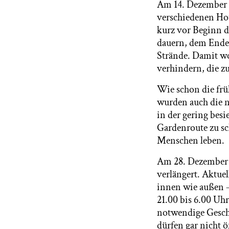
Am 14. Dezember 
verschiedenen Hot
kurz vor Beginn de
dauern, dem Ende 
Strände. Damit w
verhindern, die zu
Wie schon die fr
wurden auch die n
in der gering bes
Gardenroute zu sc
Menschen leben.
Am 28. Dezember w
verlängert. Aktue
innen wie außen –
21.00 bis 6.00 Uh
notwendige Geschä
dürfen gar nicht 