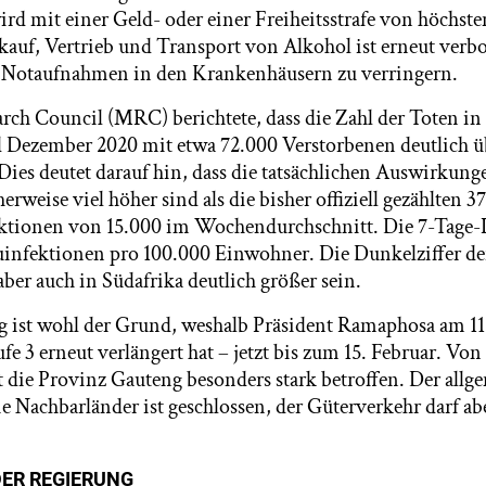
rd mit einer Geld- oder einer Freiheitsstrafe von höchst
kauf, Vertrieb und Transport von Alkohol ist erneut ver
e Notaufnahmen in den Krankenhäusern zu verringern.
rch Council (MRC) berichtete, dass die Zahl der Toten in
 Dezember 2020 mit etwa 72.000 Verstorbenen deutlich 
Dies deutet darauf hin, dass die tatsächlichen Auswirkung
erweise viel höher sind als die bisher offiziell gezählten 3
ktionen von 15.000 im Wochendurchschnitt. Die 7-Tage-I
euinfektionen pro 100.000 Einwohner. Die Dunkelziffer d
 aber auch in Südafrika deutlich größer sein.
 ist wohl der Grund, weshalb Präsident Ramaphosa am 11
 3 erneut verlängert hat – jetzt bis zum 15. Februar. Von
st die Provinz Gauteng besonders stark betroffen. Der allg
e Nachbarländer ist geschlossen, der Güterverkehr darf abe
ER REGIERUNG