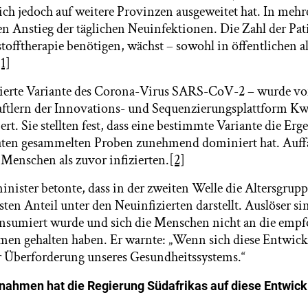
sich jedoch auf weitere Provinzen ausgeweitet hat. In meh
en Anstieg der täglichen Neuinfektionen. Die Zahl der Pat
offtherapie benötigen, wächst – sowohl in öffentlichen al
[1]
tierte Variante des Corona-Virus SARS-CoV-2 – wurde v
tlern der Innovations- und Sequenzierungsplattform Kw
ert. Sie stellten fest, dass eine bestimmte Variante die Erg
ten gesammelten Proben zunehmend dominiert hat. Auffal
 Menschen als zuvor infizierten.
[2]
ister betonte, dass in der zweiten Welle die Altersgruppe
ten Anteil unter den Neuinfizierten darstellt. Auslöser sin
nsumiert wurde und sich die Menschen nicht an die emp
n gehalten haben. Er warnte: „Wenn sich diese Entwickl
r Überforderung unseres Gesundheitssystems.“
ahmen hat die Regierung Südafrikas auf diese Entwick