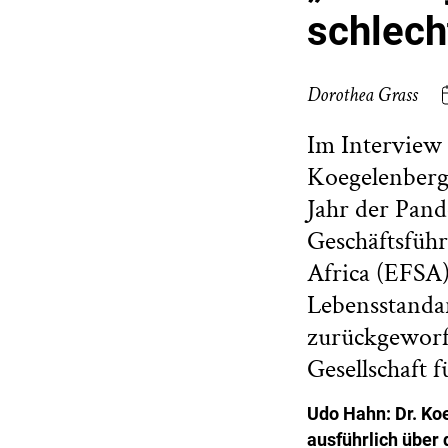
schlech
Dorothea Grass
Im Interview
Koegelenberg 
Jahr der Pan
Geschäftsfüh
Africa (EFSA)
Lebensstandar
zurückgeworf
Gesellschaft f
Udo Hahn
:
Dr. Ko
ausführlich über