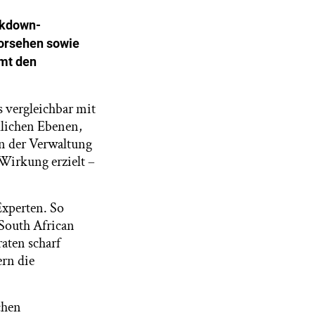
ckdown-
vorsehen sowie
amt den
s vergleichbar mit
dlichen Ebenen,
n der Verwaltung
Wirkung erzielt –
Experten. So
 South African
aten scharf
ern die
chen