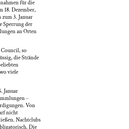
nahmen für die
am 18. Dezember,
s zum 3. Januar
e Sperrung der
lungen an Orten
Council, so
üssig, die Strände
beliebten
 wo viele
. Januar
rsammlungen –
erdigungen. Von
rf nicht
ließen. Nachtclubs
bligatorisch. Die