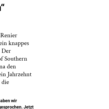
n“
 Renier
 ein knappes
. Der
of Southern
ona den
ein Jahrzehnt
 die
haben wir
gesprochen. Jetzt