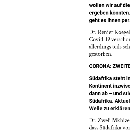
wollen wir auf di
ergeben könnten.
geht es Ihnen per
Dr. Renier Koegel
Covid-19 verscho
allerdings teils s
gestorben.
CORONA: ZWEIT
Südafrika steht i
Kontinent inzwisc
dann ab – und sti
Südafrika. Aktuel
Welle zu erkläre
Dr. Zweli Mkhize,
dass Südafrika von