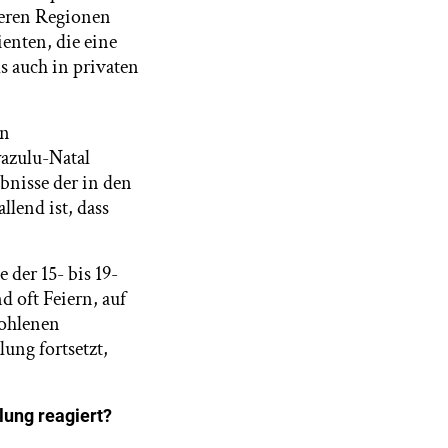
reren Regionen
ienten, die eine
s auch in privaten
on
azulu-Natal
ebnisse der in den
lend ist, dass
 der 15- bis 19-
d oft Feiern, auf
fohlenen
ung fortsetzt,
lung reagiert?