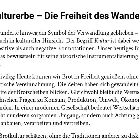
ulturerbe – Die Freiheit des Wande
rhunderte hinweg ein Symbol der Verwandlung geblieben –
auch in kultureller Hinsicht. Der Begriff
Kultur
ist dabei we
sitive als auch negative Konnotationen. Unser heutiges B
as Bewusstsein für seine historische Instrumentalisierun
.
ivileg: Heute können wir Brot in Freiheit genießen, ohne
ische Vereinnahmung. Die Zeiten haben sich gewandelt u
te der Brotscheiben blicken. Gleichwohl bleibt die Wert
thischen Fragen zu Konsum, Produktion, Umwelt, Ökon
nden. In einer modernen Gesellschaft bedeutet Wertschä
cht nur deren sorgsamen Umgang, sondern auch Achtung 
 anbauen, verarbeiten und vertreiben.
Brotkultur schätzen, ohne die Traditionen anderer zu disk