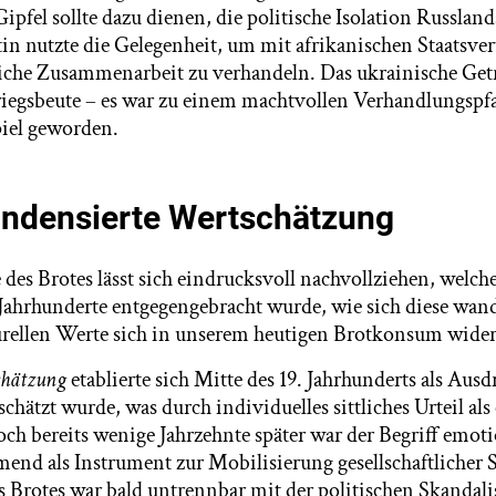
pfel sollte dazu dienen, die politische Isolation Russland
in nutzte die Gelegenheit, um mit afrikanischen Staatsver
liche Zusammenarbeit zu verhandeln. Das ukrainische Getr
iegsbeute – es war zu einem machtvollen Verhandlungspf
iel geworden.
kondensierte Wertschätzung
 des Brotes lässt sich eindrucksvoll nachvollziehen, welc
Jahrhunderte entgegengebracht wurde, wie sich diese wan
urellen Werte sich in unserem heutigen Brotkonsum wider
chätzung
etablierte sich Mitte des 19. Jahrhunderts als Ausd
ätzt wurde, was durch individuelles sittliches Urteil als
och bereits wenige Jahrzehnte später war der Begriff emot
end als Instrument zur Mobilisierung gesellschaftliche
 Brotes war bald untrennbar mit der politischen Skandali