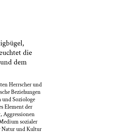
eigbügel,
euchtet die
 und dem
tzten Herrscher und
ische Beziehungen
h und Soziologe
s Element der
t, Aggressionen
 Medium sozialer
ür Natur und Kultur