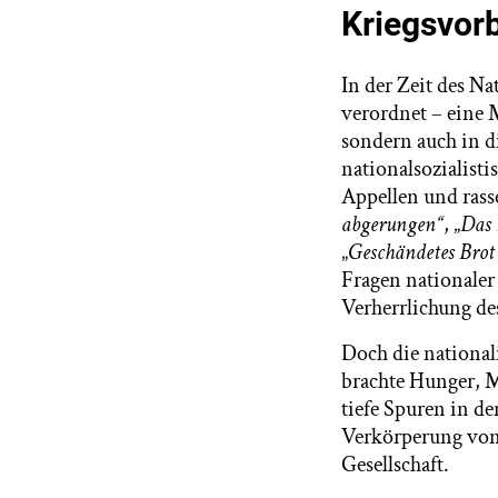
Kriegsvor
In der Zeit des N
verordnet – eine 
sondern auch in d
nationalsozialist
Appellen und rass
abgerungen“
, „
Das 
„
Geschändetes Brot 
Fragen nationaler
Verherrlichung des
Doch die national
brachte Hunger, M
tiefe Spuren in d
Verkörperung von
Gesellschaft.