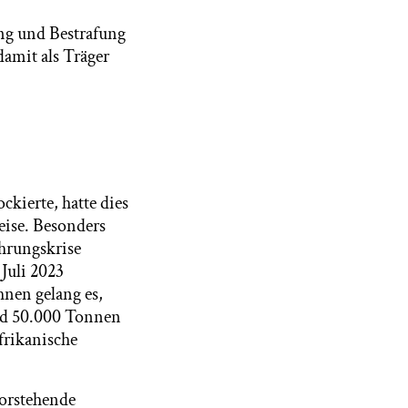
ng und Bestrafung
 damit als Träger
kierte, hatte dies
eise. Besonders
ährungskrise
 Juli 2023
hnen gelang es,
nd 50.000 Tonnen
frikanische
vorstehende