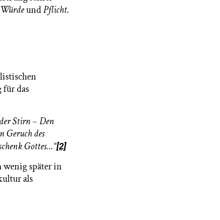
Würde
und
Pflicht
.
g
istischen
 für das
der Stirn
–
Den
 Geruch des
eschenk Gottes…“
[2]
h wenig später in
ultur als