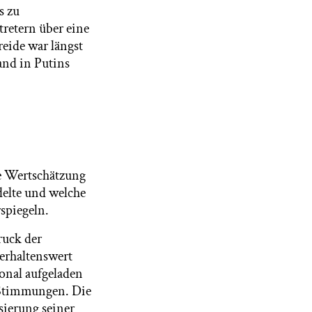
s zu
tretern über eine
eide war längst
and in Putins
he Wertschätzung
delte und welche
spiegeln.
ruck der
 erhaltenswert
ional aufgeladen
r Stimmungen. Die
sierung seiner