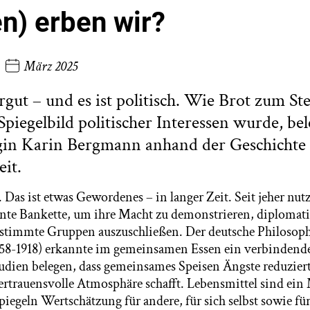
en) erben wir?
März 2025
rgut – und es ist politisch. Wie Brot zum St
Spiegelbild politischer Interessen wurde, bel
in Karin Bergmann anhand der Geschichte
it.
h. Das ist etwas Gewordenes – in langer Zeit. Seit jeher nu
nte Bankette, um ihre Macht zu demonstrieren, diplomat
estimmte Gruppen auszuschließen. Der deutsche Philosop
58-1918) erkannte im gemeinsamen Essen ein verbindende
tudien belegen, dass gemeinsames Speisen Ängste reduzier
ertrauensvolle Atmosphäre schafft. Lebensmittel sind ein
spiegeln Wertschätzung für andere, für sich selbst sowie f