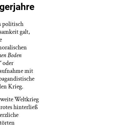
gerjahre
 politisch
samkeit galt,
e
moralischen
hen Boden
“
oder
saufnahme mit
opagandistische
den Krieg.
Zweite Weltkrieg
otes hinterließ
erzliche
törten