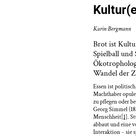
Kultur(
Karin Bergmann
Brot ist Kultu
Spielball und 
Ökotropholog
Wandel der Ze
Essen ist politisc
Machthaber opule
zu pflegen oder b
Georg Simmel (18
Menschheit
[1]
. S
abbaut und eine v
Interaktion – sie 