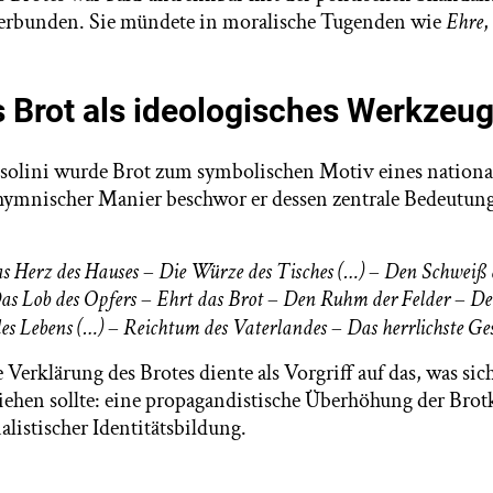
rbunden. Sie mündete in moralische Tugenden wie
Ehre
,
 Brot als ideologisches Werkzeu
olini wurde Brot zum symbolischen Motiv eines national
ymnischer Manier beschwor er dessen zentrale Bedeutung
s Herz des Hauses
–
Die Würze des Tisches (…)
–
Den Schweiß 
s Lob des Opfers
–
Ehrt das Brot
–
Den Ruhm der Felder
–
Den
es Lebens (…)
–
Reichtum des Vaterlandes
–
Das herrlichste G
 Verklärung des Brotes diente als Vorgriff auf das, was sic
iehen sollte: eine propagandistische Überhöhung der Brotk
alistischer Identitätsbildung.