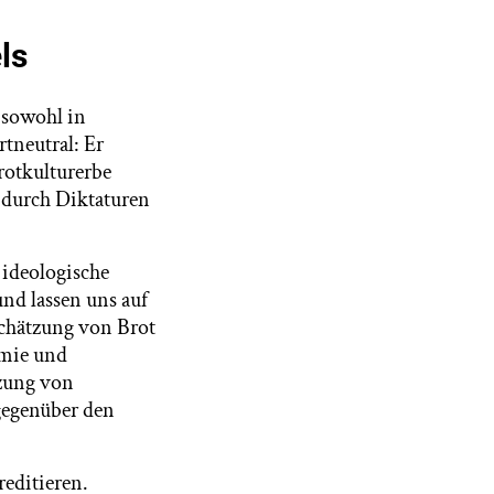
ls
 sowohl in
rtneutral: Er
rotkulturerbe
g durch Diktaturen
 ideologische
nd lassen uns auf
schätzung von Brot
omie und
tzung von
gegenüber den
reditieren.