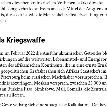
schen dieselben kulinarischen Vorlieben, stärkt dies das
hl. Umgekehrt kann Essen auch als Mittel der Ausgrenzu
is, die so alt ist wie die Menschheit selbst. Essen fungiert
ssen.
ls Kriegswaffe
n im Februar 2022 die Ausfuhr ukrainischen Getreides bloc
rkungen auf die weltweiten Lebensmittel- und Energiepr
taaten des afrikanischen Kontinents, die in eine ernste Ern
 geopolitischen Kraftakt sahen sich Afrikas Staatschefs im
 Petersburg beim russischen Machthaber vorzusprechen. I
ändnis abzuringen: Moskau versprach, zwischen 25.000 u
s an Burkina Faso, Simbabwe, Mali, Somalia, die Zentrala
ea zu liefern.
 Geste verbarg sich eine strategische Kalkulation. Der be