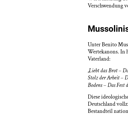
Verschwendung ve
Mussolinis
Unter Benito Muss
Wertekanons. In h
Vaterland:
„Liebt das Brot
–
Da
Stolz der Arbeit
–
Da
Bodens
–
Das Fest d
Diese ideologische
Deutschland vollz
Bestandteil nation