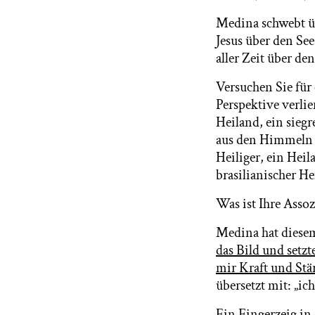
Medina schwebt üb
Jesus über den Se
aller Zeit über d
Versuchen Sie für
Perspektive verlie
Heiland, ein siegr
aus den Himmeln ü
Heiliger, ein Hei
brasilianischer H
Was ist Ihre Asso
Medina hat diese
das Bild und setzt
mir Kraft und Stär
übersetzt mit: „ic
Ein Fingerzeig in