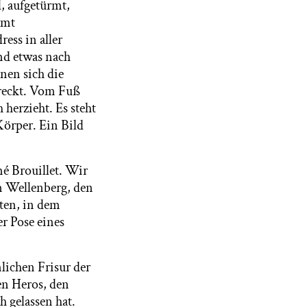
, aufgetürmt,
rmt
ess in aller
nd etwas nach
nen sich die
treckt. Vom Fuß
 herzieht. Es steht
Körper. Ein Bild
é Brouillet. Wir
em Wellenberg, den
lten, in dem
r Pose eines
lichen Frisur der
en Heros, den
h gelassen hat.