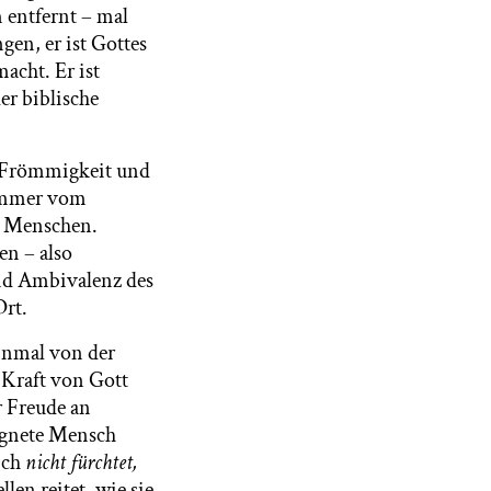
 entfernt – mal
gen, er ist Gottes
acht. Er ist
er biblische
n Frömmigkeit und
 immer vom
s Menschen.
en – also
und Ambivalenz des
Ort.
einmal von der
 Kraft von Gott
r Freude an
egnete Mensch
sich
nicht fürchtet,
len reitet, wie sie