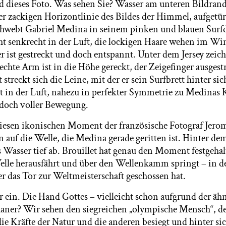
 dieses Foto. Was sehen Sie? Wasser am unteren Bildrand
er zackigen Horizontlinie des Bildes der Himmel, aufgetü
webt Gabriel Medina in seinem pinken und blauen Surfdr
eht senkrecht in der Luft, die lockigen Haare wehen im Wi
r ist gestreckt und doch entspannt. Unter dem Jersey zeich
echte Arm ist in die Höhe gereckt, der Zeigefinger ausges
streckt sich die Leine, mit der er sein Surfbrett hinter sich
ht in der Luft, nahezu in perfekter Symmetrie zu Medinas 
 doch voller Bewegung.
iesen ikonischen Moment der französische Fotograf Jerom
n auf die Welle, die Medina gerade geritten ist. Hinter d
as Wasser tief ab. Brouillet hat genau den Moment festgeha
lle herausfährt und über den Wellenkamm springt – in de
er das Tor zur Weltmeisterschaft geschossen hat.
r ein. Die Hand Gottes – vielleicht schon aufgrund der ähn
aner? Wir sehen den siegreichen „olympische Mensch“, d
die Kräfte der Natur und die anderen besiegt und hinter sic