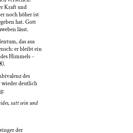
er Kraft und
er noch höher ist
egeben hat. Gott
hweben lässt.
dentum, das aus
sch: er bleibt ein
d des Himmels –
8).
Ambivalenz des
 wieder deutlich
g:
ides, satt sein und
winger der