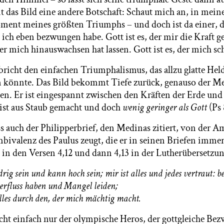
 das Bild eine andere Botschaft: Schaut mich an, in mein
ent meines größten Triumphs – und doch ist da einer, d
e ich eben bezwungen habe. Gott ist es, der mir die Kraft g
ber mich hinauswachsen hat lassen. Gott ist es, der mich sc
richt den einfachen Triumphalismus, das allzu glatte Hel
 könnte. Das Bild bekommt Tiefe zurück, genauso der Men
n. Er ist eingespannt zwischen den Kräften der Erde un
 ist aus Staub gemacht und doch
wenig geringer als Gott
(Ps 
ass auch der Philipperbrief, den Medinas zitiert, von der 
ivalenz des Paulus zeugt, die er in seinen Briefen immer
s in den Versen 4,12 und dann 4,13 in der Lutherübersetzun
g sein und kann hoch sein; mir ist alles und jedes vertraut: be
erfluss haben und Mangel leiden;
les durch den, der mich mächtig macht.
cht einfach nur der olympische Heros, der gottgleiche Bez