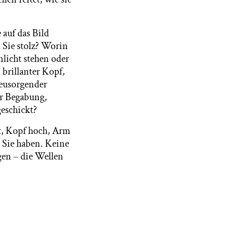
 auf das Bild
 Sie stolz? Worin
nlicht stehen oder
n brillanter Kopf,
treusorgender
er Begabung,
geschickt?
nt, Kopf hoch, Arm
e Sie haben. Keine
gen – die Wellen