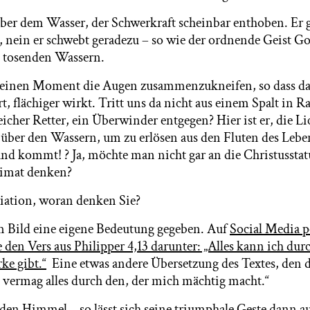
er dem Wasser, der Schwerkraft scheinbar enthoben. Er g
e, nein er schwebt geradezu – so wie der ordnende Geist G
en tosenden Wassern.
 einen Moment die Augen zusammenzukneifen, so dass das
rt, flächiger wirkt. Tritt uns da nicht aus einem Spalt in 
eicher Retter, ein Überwinder entgegen? Hier ist er, die L
ber den Wassern, um zu erlösen aus den Fluten des Leben
land kommt! ? Ja, möchte man nicht gar an die Christussta
eimat denken?
ziation, woran denken Sie?
m Bild eine eigene Bedeutung gegeben. Auf
Social Media p
e den Vers aus Philipper 4,13 darunter: „Alles kann ich dur
ke gibt.“
Eine etwas andere Übersetzung des Textes, den d
h vermag alles durch den, der mich mächtig macht.“
 den Himmel – so lässt sich seine triumphale Geste dann a