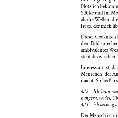
Plötzlich bekommt
Stärke und im Mom
als die Wellen, di
ist es, der mich ü
Dieser Gedanken b
dem Bild sprechen
ambivalentes Wese
steht dazwischen,
Interessant ist, d
Menschen, der Amb
macht. So heißt e
4,12 Ich kann niedri
hungern, beides, Üb
4,13 ich vermag al
Der Mensch ist ni