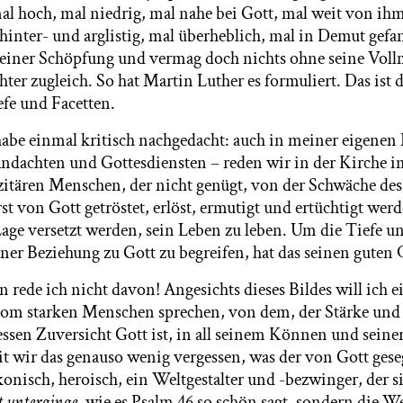
mal hoch, mal niedrig, mal nahe bei Gott, mal weit von ihm
 hinter- und arglistig, mal überheblich, mal in Demut gefan
seiner Schöpfung und vermag doch nichts ohne seine Vollm
er zugleich. So hat Martin Luther es formuliert. Das ist d
efe und Facetten.
habe einmal kritisch nachgedacht: auch in meiner eigene
ndachten und Gottesdiensten – reden wir in der Kirche
zitären Menschen, der nicht genügt, von der Schwäche de
st von Gott getröstet, erlöst, ermutigt und ertüchtigt werd
Lage versetzt werden, sein Leben zu leben. Um die Tiefe 
er Beziehung zu Gott zu begreifen, hat das seinen guten 
 rede ich nicht davon! Angesichts dieses Bildes will ich 
vom starken Menschen sprechen, von dem, der Stärke und
sen Zuversicht Gott ist, in all seinem Können und seine
 wir das genauso wenig vergessen, was der von Gott ges
 ikonisch, heroisch, ein Weltgestalter und -bezwinger, der 
t unterginge
, wie es Psalm 46 so schön sagt, sondern die Wel