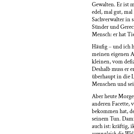
Gewalten. Er ist 
edel, mal gut, mal
Sachverwalter in 
Sünder und Gerecht
Mensch: er hat Ti
Häufig – und ich 
meinen eigenen A
kleinen, vom defi
Deshalb muss er er
überhaupt in die 
Menschen und sein
Aber heute Morgen
anderen Facette, 
bekommen hat, des
seinem Tun. Damit
auch ist: kräftig,
wenngleich die Wel