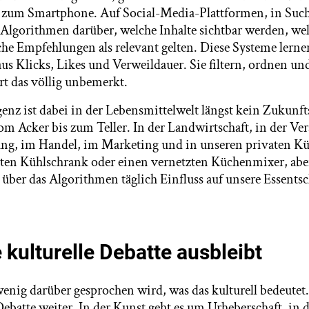
ch zum Smartphone. Auf Social-Media-Plattformen, in Su
Algorithmen darüber, welche Inhalte sichtbar werden, we
che Empfehlungen als relevant gelten. Diese Systeme lerne
aus Klicks, Likes und Verweildauer. Sie filtern, ordnen un
rt das völlig unbemerkt.
genz ist dabei in der Lebensmittelwelt längst kein Zukunf
m Acker bis zum Teller. In der Landwirtschaft, in der Ver
ng, im Handel, im Marketing und in unseren privaten Kü
rten Kühlschrank oder einen vernetzten Küchenmixer, aber 
, über das Algorithmen täglich Einfluss auf unsere Essent
kulturelle Debatte ausbleibt
 wenig darüber gesprochen wird, was das kulturell bedeutet
Debatte weiter. In der Kunst geht es um Urheberschaft, in