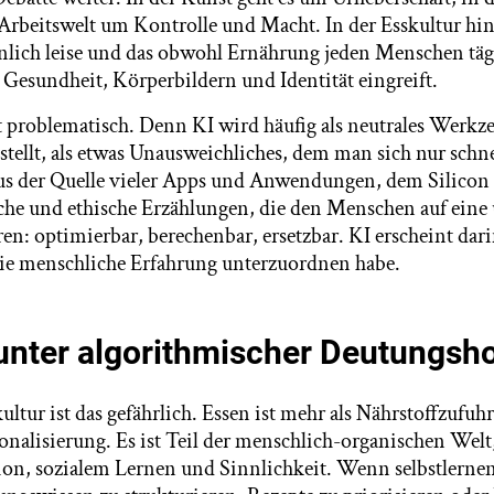
 Arbeitswelt um Kontrolle und Macht. In der Esskultur hin
nlich leise und das obwohl Ernährung jeden Menschen tägl
 Gesundheit, Körperbildern und Identität eingreift.
st problematisch. Denn KI wird häufig als neutrales Werkze
stellt, als etwas Unausweichliches, dem man sich nur schn
us der Quelle vieler Apps und Anwendungen, dem Silicon
che und ethische Erzählungen, die den Menschen auf eine
n: optimierbar, berechenbar, ersetzbar. KI erscheint dari
 die menschliche Erfahrung unterzuordnen habe.
unter algorithmischer Deutungsho
ultur ist das gefährlich. Essen ist mehr als Nährstoffzufuhr
onalisierung. Es ist Teil der menschlich-organischen Welt
ion, sozialem Lernen und Sinnlichkeit. Wenn selbstlern