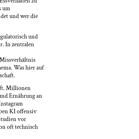
Essverhalten zu
es um
det und wer die
egulatorisch und
r. In zentralen
 Missverhältnis
hema. Was hier auf
schaft.
ft. Millionen
 und Ernährung an
Instagram
ben KI offensiv
Studien vor
on oft technisch