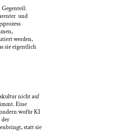
m Gegenteil:
parenter und
gsprozess
ahmen,
utiert werden,
s sie eigentlich
sskultur nicht auf
 nimmt. Eine
 sondern wofür KI
 der
bringt, statt sie