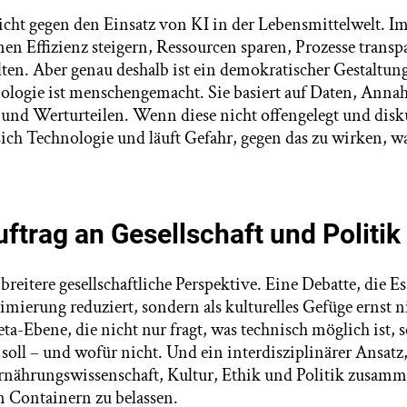
nicht gegen den Einsatz von KI in der Lebensmittelwelt. I
n Effizienz steigern, Ressourcen sparen, Prozesse trans
lten. Aber genau deshalb ist ein demokratischer Gestaltun
ologie ist menschengemacht. Sie basiert auf Daten, Ann
 und Werturteilen. Wenn diese nicht offengelegt und disk
sich Technologie und läuft Gefahr, gegen das zu wirken, wa
ftrag an Gesellschaft und Politik
 breitere gesellschaftliche Perspektive. Eine Debatte, die E
timierung reduziert, sondern als kulturelles Gefüge ernst
ta-Ebene, die nicht nur fragt, was technisch möglich ist,
soll – und wofür nicht. Und ein interdisziplinärer Ansatz,
rnährungswissenschaft, Kultur, Ethik und Politik zusammen
en Containern zu belassen.