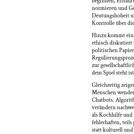
beginnen, Ernähru
normieren und Gen
Deutungshoheit un
Kontrolle über di
Hinzu kommt eine 
ethisch diskutier
politischen Papie
Regulierungsproze
zur gesellschaftl
dem Spiel steht is
Gleichzeitig zeige
Menschen wenden 
Chatbots. Algorit
verändern nachwe
als Kochhilfe und
fehlerhaften, teil
statt kulturell und