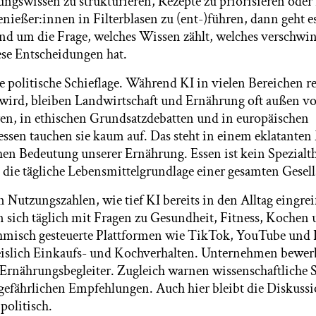
ngswissen zu strukturieren, Rezepte zu priorisieren oder 
ießer:innen in Filterblasen zu (ent-)führen, dann geht 
d um die Frage, welches Wissen zählt, welches verschwin
ese Entscheidungen hat.
politische Schieflage. Während KI in vielen Bereichen r
t wird, bleiben Landwirtschaft und Ernährung oft außen vo
ren, in ethischen Grundsatzdebatten und in europäischen
ssen tauchen sie kaum auf. Das steht in einem eklatanten
ichen Bedeutung unserer Ernährung. Essen ist kein Spezialt
t die tägliche Lebensmittelgrundlage einer gesamten Gesell
n Nutzungszahlen, wie tief KI bereits in den Alltag eingrei
sich täglich mit Fragen zu Gesundheit, Fitness, Kochen
hmisch gesteuerte Plattformen wie TikTok, YouTube und 
islich Einkaufs- und Kochverhalten. Unternehmen bewer
 Ernährungsbegleiter. Zugleich warnen wissenschaftliche 
s gefährlichen Empfehlungen. Auch hier bleibt die Diskussi
 politisch.