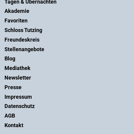
Tagen & Übernachten
Akademie
Favoriten
Schloss Tutzing
Freundeskreis
Stellenangebote
Blog
Mediathek
Newsletter
Presse
Impressum
Datenschutz
AGB
Kontakt