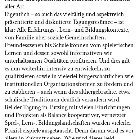
aller Art.
Eigentlich – so auch das vielfältig und aspektreich
präsentierte und diskutierte Tagungsresümee – ist
klar: Alle Erfahrungs-, Lern- und Bildungskontexte,
von Familie über soziale Gemeinschaften,
Freundesszenen bis Schule können vom spielerischen
Lernen und dessen sowohl informativen wie
unterhaltsamen Qualitäten profitieren. Und dies gilt
es nun weiterhin intensiv zu entwickeln, zu
qualifizieren sowie in vielerlei bürgerschaftlichen wie
institutionellen Organisationsformen zu fördern und
zu etablieren – auch wenn dies althergebrachte, etwa
schulische Traditionen deutlich verändern wird.
Bei der Tagung in Tutzing mit vielen Einrichtungen
und Projekten als Balance kooperativer, vernetzter
Spiel-, Lern-, Bildungslandschaften wurden vielerlei
Praxisbeispiele ausgetauscht. Denn darum wird es vor
allem in Zukunft gehen: Wie wird dieses Feld