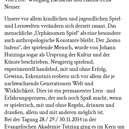
Neuser
Unsere vor allem kindlichen und jugendlichen Spiel-
und Lernwelten verändern sich derzeit rasant. Das
menschliche „Urphänomen Spiel“ als eine besondere
auch anthropologische Konstante bleibt. Der „homo
ludens“, der spielende Mensch, wurde von Johann
Huizinga sogar als Ursprung der Kultur und der
Künste beschrieben. Neugierig spielend,
experimentell handelnd, mit und ohne Erfolg,
Gewinn, Erkenntnis erobern sich vor allem die je
nachwachsende Generationen Welt und
Wirklichkeit. Dies ist ein permanenter Lern- und
Erfahrungsprozess, der auch noch Spaß macht, wenn
er spielerisch, mit und ohne Regeln, drinnen und
draußen, allein und mit anderen möglich ist.
Bei der Tagung 28./ 29./ 30.11.2014 in der
Evangelischen Akademie Tutzing ging es im Kern um