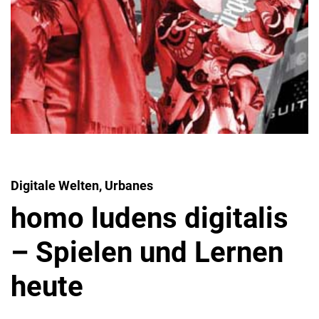
Digitale Welten, Urbanes
homo ludens digitalis
– Spielen und Lernen
heute