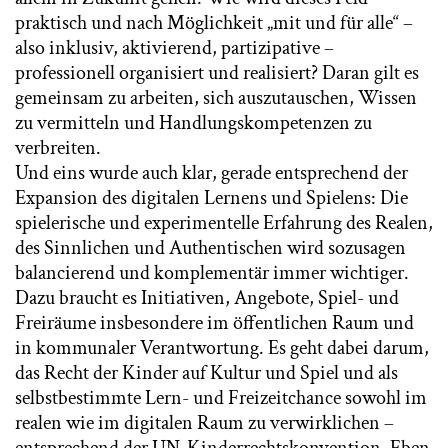
praktisch und nach Möglichkeit „mit und für alle“ –
also inklusiv, aktivierend, partizipative –
professionell organisiert und realisiert? Daran gilt es
gemeinsam zu arbeiten, sich auszutauschen, Wissen
zu vermitteln und Handlungskompetenzen zu
verbreiten.
Und eins wurde auch klar, gerade entsprechend der
Expansion des digitalen Lernens und Spielens: Die
spielerische und experimentelle Erfahrung des Realen,
des Sinnlichen und Authentischen wird sozusagen
balancierend und komplementär immer wichtiger.
Dazu braucht es Initiativen, Angebote, Spiel- und
Freiräume insbesondere im öffentlichen Raum und
in kommunaler Verantwortung. Es geht dabei darum,
das Recht der Kinder auf Kultur und Spiel und als
selbstbestimmte Lern- und Freizeitchance sowohl im
realen wie im digitalen Raum zu verwirklichen –