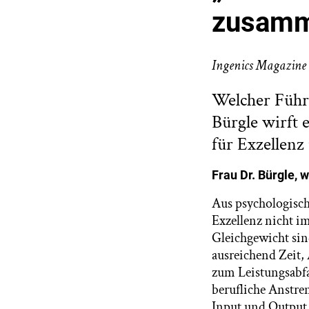
zusam
Ingenics Magazine
Welcher Führu
Bürgle wirft
für Exzellenz
Frau Dr. Bürgle, 
Aus psychologische
Exzellenz nicht i
Gleichgewicht si
ausreichend Zeit,
zum Leistungsabfa
berufliche Anstre
Input und Output,