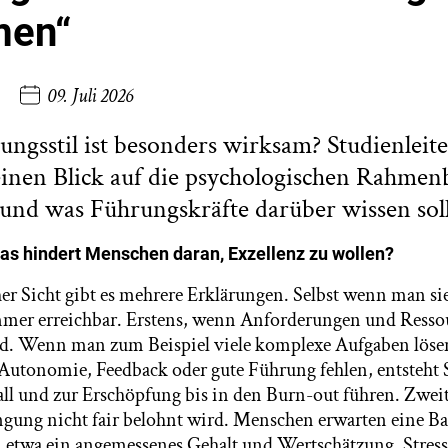
men“
09. Juli 2026
ngsstil ist besonders wirksam? Studienleit
 einen Blick auf die psychologischen Rahme
 und was Führungskräfte darüber wissen soll
was hindert Menschen daran, Exzellenz zu wollen?
r Sicht gibt es mehrere Erklärungen. Selbst wenn man sie 
mmer erreichbar. Erstens, wenn Anforderungen und Resso
nd. Wenn man zum Beispiel viele komplexe Aufgaben löse
 Autonomie, Feedback oder gute Führung fehlen, entsteht 
ll und zur Erschöpfung bis in den Burn-out führen. Zwei
ngung nicht fair belohnt wird. Menschen erwarten eine B
 etwa ein angemessenes Gehalt und Wertschätzung. Stress