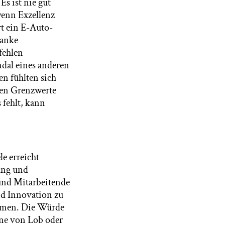
Es ist nie gut
wenn Exzellenz
rt ein E-Auto-
ranke
fehlen
ndal eines anderen
en fühlten sich
den Grenzwerte
 fehlt, kann
e erreicht
ung und
 und Mitarbeitende
und Innovation zu
ammen. Die Würde
nne von Lob oder