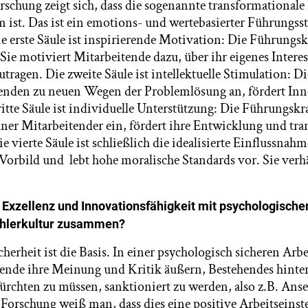
rschung zeigt sich, dass die sogenannte transformational
ist. Das ist ein emotions- und wertebasierter Führungsstil
e erste Säule ist inspirierende Motivation: Die Führungsk
 Sie motiviert Mitarbeitende dazu, über ihr eigenes Intere
utragen. Die zweite Säule ist intellektuelle Stimulation: 
tenden zu neuen Wegen der Problemlösung an, fördert In
ritte Säule ist individuelle Unterstützung: Die Führungskra
lner Mitarbeitender ein, fördert ihre Entwicklung und tra
 vierte Säule ist schließlich die idealisierte Einflussnahm
Vorbild und lebt hohe moralische Standards vor. Sie verhä
Exzellenz und Innovationsfähigkeit mit psychologischer
ehlerkultur zusammen?
cherheit ist die Basis. In einer psychologisch sicheren A
nde ihre Meinung und Kritik äußern, Bestehendes hinter
ürchten zu müssen, sanktioniert zu werden, also z.B. Anse
r Forschung weiß man, dass dies eine positive Arbeitseins