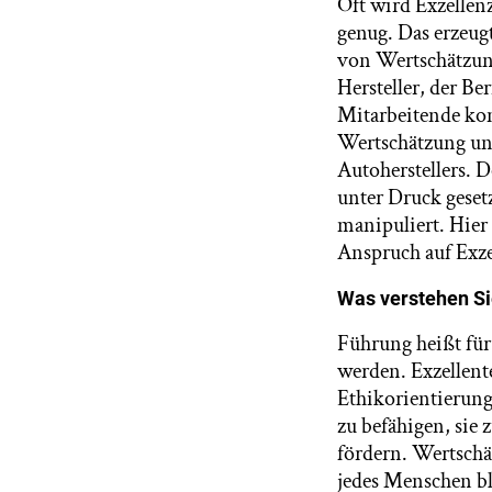
Oft wird Exzellenz
genug. Das erzeug
von Wertschätzung
Hersteller, der Be
Mitarbeitende kont
Wertschätzung und
Autoherstellers. 
unter Druck geset
manipuliert. Hier
Anspruch auf Exze
Was verstehen Si
Führung heißt für
werden. Exzellent
Ethikorientierung
zu befähigen, sie 
fördern. Wertsch
jedes Menschen bl