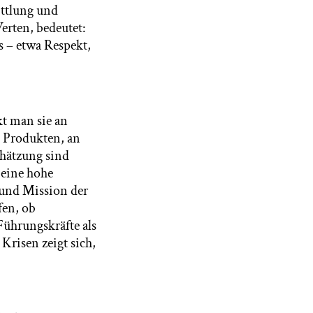
ittlung und
erten, bedeutet:
s – etwa Respekt,
kt man sie an
n Produkten, an
chätzung sind
 eine hohe
 und Mission der
fen, ob
ührungskräfte als
risen zeigt sich,