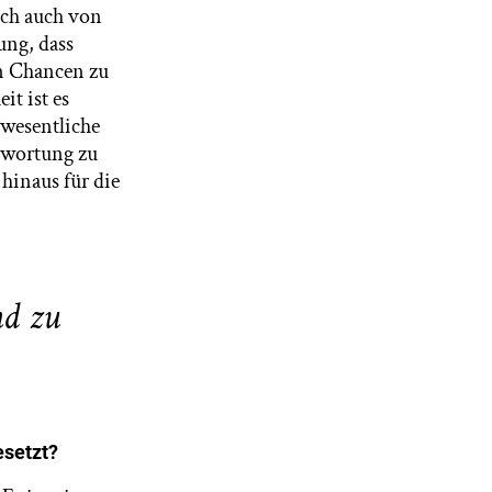
sich auch von
ung, dass
rn Chancen zu
it ist es
 wesentliche
ntwortung zu
 hinaus für die
nd zu
esetzt?