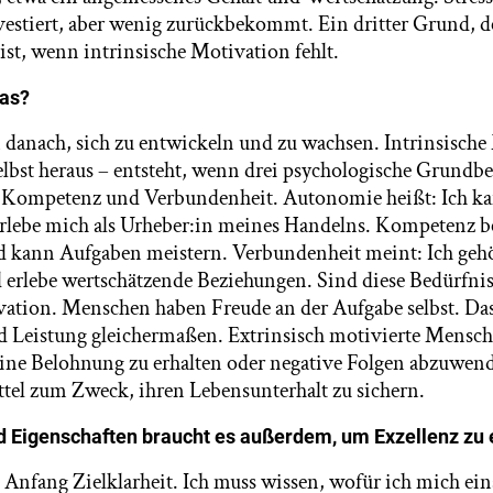
estiert, aber wenig zurückbekommt. Ein dritter Grund, d
ist, wenn intrinsische Motivation fehlt.
das?
danach, sich zu entwickeln und zu wachsen. Intrinsische 
elbst heraus – entsteht, wenn drei psychologische Grundbed
 Kompetenz und Verbundenheit. Autonomie heißt: Ich ka
rlebe mich als Urheber:in meines Handelns. Kompetenz be
 kann Aufgaben meistern. Verbundenheit meint: Ich gehö
lebe wertschätzende Beziehungen. Sind diese Bedürfnisse
vation. Menschen haben Freude an der Aufgabe selbst. Das
 Leistung gleichermaßen. Extrinsisch motivierte Mensch
ine Belohnung zu erhalten oder negative Folgen abzuwend
ittel zum Zweck, ihren Lebensunterhalt zu sichern.
 Eigenschaften braucht es außerdem, um Exzellenz zu 
 Anfang Zielklarheit. Ich muss wissen, wofür ich mich ei