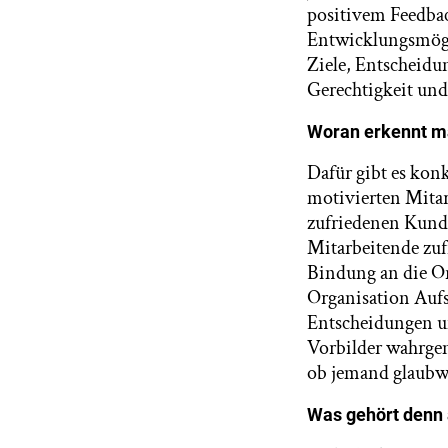
positivem Feedbac
Entwicklungsmögli
Ziele, Entscheidu
Gerechtigkeit un
Woran erkennt ma
Dafür gibt es kon
motivierten Mitarb
zufriedenen Kunde
Mitarbeitende zuf
Bindung an die Or
Organisation Aufs
Entscheidungen u
Vorbilder wahrgen
ob jemand glaubwü
Was gehört denn a