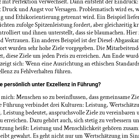
 mit Perfektion verwechselt. Dann entsteht der Eindruck: 
t Druck und Angst vor Versagen. Problematisch wird es, 
 und Ethikorientierung getrennt wird. Ein Beispiel liefe
richten zufolge Spitzenleistung fordert, aber gleichzeitig k
rolliert und ihnen unterstellt, dass sie blaumachen. Hier 
 Vertrauen. Ein anderes Beispiel ist der Diesel-Abgasska
Dort wurden sehr hohe Ziele vorgegeben. Die Mitarbeitend
zt, diese Ziele um jeden Preis zu erreichen. Am Ende wur
 zeigt sich: Wenn eine Ausrichtung an ethischen Standards
llenz zu Fehlverhalten führen.
e persönlich unter Exzellenz in Führung?
 mich: Menschen so zu beeinflussen, dass gemeinsame Ziel
e Führung verbindet drei Kulturen: Leistung, Wertschätz
. Leistung bedeutet, anspruchsvolle Ziele zu vereinbaren
zu erreichen. Dazu gehört auch, sich stetig zu verbessern 
ätzung heißt: Leistung und Menschlichkeit gehören zus
eibt gewahrt. Es geht nicht nur um Wertschätzung im Si