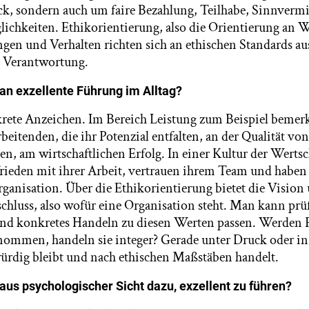
k, sondern auch um faire Bezahlung, Teilhabe, Sinnverm
chkeiten. Ethikorientierung, also die Orientierung an W
ngen und Verhalten richten sich an ethischen Standards au
d Verantwortung.
n exzellente Führung im Alltag?
krete Anzeichen. Im Bereich Leistung zum Beispiel bemer
eitenden, die ihr Potenzial entfalten, an der Qualität vo
n, am wirtschaftlichen Erfolg. In einer Kultur der Werts
rieden mit ihrer Arbeit, vertrauen ihrem Team und haben
ganisation. Über die Ethikorientierung bietet die Vision
chluss, also wofür eine Organisation steht. Man kann prü
nd konkretes Handeln zu diesen Werten passen. Werden F
ommen, handeln sie integer? Gerade unter Druck oder in K
rdig bleibt und nach ethischen Maßstäben handelt.
us psychologischer Sicht dazu, exzellent zu führen?