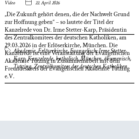
Video
22. April 2026
„Die Zukunft gehört denen, die der Nachwelt Grund
zur Hoffnung geben“ – so lautete der Titel der
Kanzelrede von Dr. Irme Stetter-Karp, Präsidentin
des Zentralkomitees der deutschen Katholiken, am
29.03.2026 in der Erlöserkirche, München. Die
Akademie
,
Erlöserkirche
,
Evangelisch
,
Irme Stetter-
Kanzelrede ist eine Veranstaltung der Evangelischen
Karp
,
Kanzelrede
,
katholisch
,
München
,
ökumenisch
,
Akademie Tutzing in Zusammenarbeit mit dem
Tutzing
,
Zentralkomitees der deutschen Katholiken
Freundeskreis der Evangelischen Akademie Tutzing
e.V.