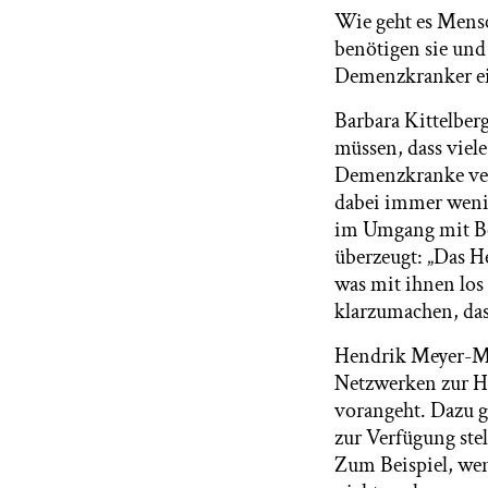
Wie geht es Mensc
benötigen sie und
Demenzkranker e
Barbara Kittelber
müssen, dass viel
Demenzkranke ver
dabei immer wenig
im Umgang mit Bet
überzeugt: „Das H
was mit ihnen los 
klarzumachen, das
Hendrik Meyer-Ma
Netzwerken zur Hi
vorangeht. Dazu g
zur Verfügung stel
Zum Beispiel, we