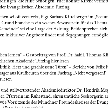
dringen, die Hilfe benötigen. Hier könnte Kirche vermitte
 der Evangelischen Akademie Tutzing.
hen sei oft versteckt, fügt Barbara Kittelberger im „Seef
 Grund brauche es ein waches Bewusstsein für das Thema 
emeinde“ sei eine Frage der Haltung. Beide sprechen sich 
en inklusiver Angebote findet und Begegnungen ermöglic
ben lernen“ – Gastbeitrag von Prof. Dr. habil. Thomas Kl
elischen Akademie Tutzing
hier lesen
thik, Herz und geschlossene Türen“ – Bericht von Felix 
ager aus Kaufbeuren über den Fachtag „Nicht vergessen!“ 
r lesen
r und stellvertretender Akademiedirektor Dr. Hendrik Me
ger, Pfarrerin im Ruhestand, ehrenamtliche Seelsorgerin au
wie Vorsitzende des Münchner Freundeskreises der Evang