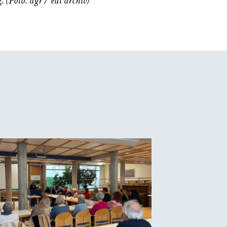
g.
(Foto: dgr / eat archiv)