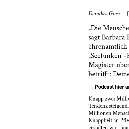
Dorothea Grass
„Die Mensche
sagt Barbara 
ehrenamtlich 
„Seefunken“-
Magister übe
betrifft: Dem
→
Podcast hier 
Knapp zwei Milli
Tendenz steigend.
Millionen Mensch
Knappheit an Pfle
gestalten wir – a