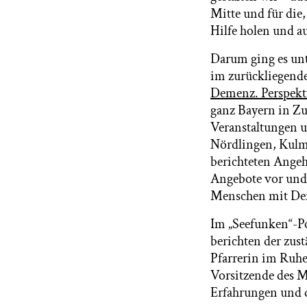
Mitte und für die
Hilfe holen und a
Darum ging es un
im zurückliegend
Demenz. Perspekti
ganz Bayern in Z
Veranstaltungen un
Nördlingen, Kulm
berichteten Angeh
Angebote vor und 
Menschen mit De
Im „Seefunken“-Po
berichten der zus
Pfarrerin im Ruhe
Vorsitzende des 
Erfahrungen und 