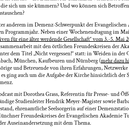
, die sich um sie kümmern? Und wo können sich Betroffen
ustauschen?
ter anderem im Demenz-Schwerpunkt der Evangelischen
en Programmjahr. Neben einer Wochenendtagung im Mai
ven für eine älter werdende Gesellschaft“ vom 3.-5. Mai 
usammenarbeit mit den örtlichen Freundeskreisen der Ak
ter dem Titel „Nicht vergessen!“ statt: in Weiden in der 
bach, München, Kaufbeuren und Nürnberg (
mehr dazu h
örige und Betreuende von ihren Erfahrungen, Netzwerke s
es ging auch um die Aufgabe der Kirche hinsichtlich der S
menz.
dcast mit Dorothea Grass, Referentin für Presse- und Öffe
tändige Studienleiter Hendrik Meyer-Magister sowie Barba
stand, ehrenamtliche Seelsorgerin auf einer Demenzstati
Münchner Freundeskreises der Evangelischen Akademie Tu
der Auseinandersetzung mit dem Thema.