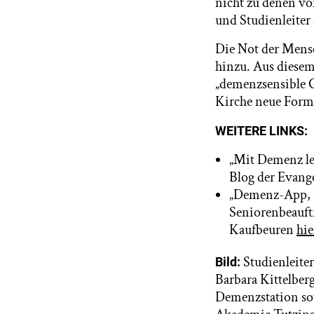
nicht zu denen vor
und Studienleiter
Die Not der Mensc
hinzu. Aus diesem
„demenzsensible G
Kirche neue Form
WEITERE LINKS:
„Mit Demenz le
Blog der Evang
„Demenz-App, E
Seniorenbeauftr
Kaufbeuren
hie
Studienleite
Bild:
Barbara Kittelber
Demenzstation so