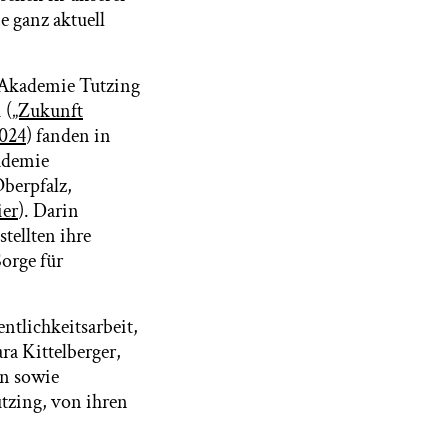
e ganz aktuell
 Akademie Tutzing
 (
„Zukunft
2024
) fanden in
ademie
Oberpfalz,
ier
). Darin
tellten ihre
orge für
ntlichkeitsarbeit,
ra Kittelberger,
on sowie
tzing, von ihren