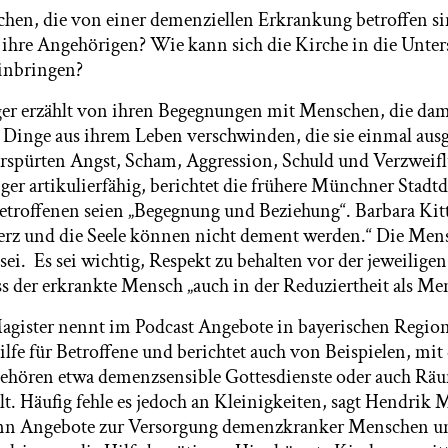
hen, die von einer demenziellen Erkrankung betroffen s
 ihre Angehörigen? Wie kann sich die Kirche in die Unte
inbringen?
ger erzählt von ihren Begegnungen mit Menschen, die da
e Dinge aus ihrem Leben verschwinden, die sie einmal au
spürten Angst, Scham, Aggression, Schuld und Verzweifl
er artikulierfähig, berichtet die frühere Münchner Stadt
roffenen seien „Begegnung und Beziehung“. Barbara Kitte
erz und die Seele können nicht dement werden.“ Die Men
sei. Es sei wichtig, Respekt zu behalten vor der jeweilige
s der erkrankte Mensch „auch in der Reduziertheit als Men
gister nennt im Podcast Angebote in bayerischen Regio
lfe für Betroffene und berichtet auch von Beispielen, mit
ehören etwa demenzsensible Gottesdienste oder auch Räu
lt. Häufig fehle es jedoch an Kleinigkeiten, sagt Hendrik
nn Angebote zur Versorgung demenzkranker Menschen un