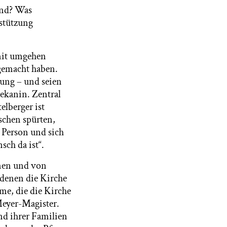
ind? Was
rstützung
mit umgehen
sgemacht haben.
ung – und seien
dekanin. Zentral
lberger ist
schen spürten,
n Person und sich
sch da ist“.
nen und von
 denen die Kirche
me, die die Kirche
 Meyer-Magister.
d ihrer Familien