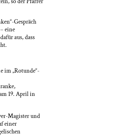
ln, so der Pfarrer
unken“-Gespräch
– eine
dafür aus, dass
ht.
ie im „Rotunde“-
Franke,
am 19. April in
yer-Magister und
f einer
elischen