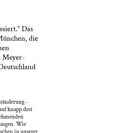
siert.“ Das
 München, die
uen
k Meyer-
Deutschland
eränderung –
auf knapp drei
unehmenden
rungen. Wie
nschen in unserer