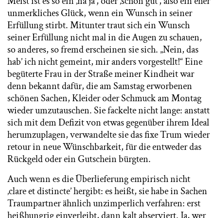
Meist ist es so ein ‚na ja’, oder ‚schon gut’, also ein eher
unmerkliches Glück, wenn ein Wunsch in seiner
Erfüllung stirbt. Mitunter traut sich ein Wunsch
seiner Erfüllung nicht mal in die Augen zu schauen,
so anderes, so fremd erscheinen sie sich. „Nein, das
hab’ ich nicht gemeint, mir anders vorgestellt!“ Eine
begüterte Frau in der Straße meiner Kindheit war
denn bekannt dafür, die am Samstag erworbenen
schönen Sachen, Kleider oder Schmuck am Montag
wieder umzutauschen. Sie fackelte nicht lange: anstatt
sich mit dem Defizit von etwas gegenüber ihrem Ideal
herumzuplagen, verwandelte sie das fixe Trum wieder
retour in neue Wünschbarkeit, für die entweder das
Rückgeld oder ein Gutschein bürgten.
Auch wenn es die Überlieferung empirisch nicht
‚clare et distincte’ hergibt: es heißt, sie habe in Sachen
Traumpartner ähnlich unzimperlich verfahren: erst
heißhungrig einverleibt, dann kalt abserviert. Ja, wer