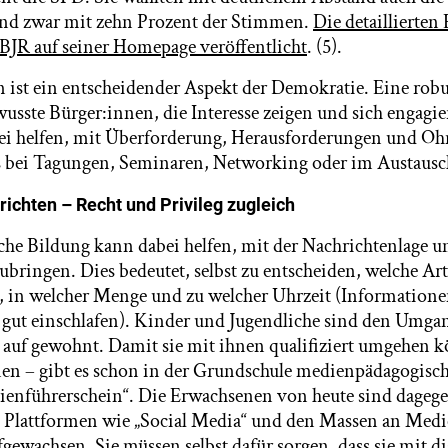
nd zwar mit zehn Prozent der Stimmen.
Die detaillierten
BJR auf seiner Homepage veröffentlicht
. (5).
 ist ein entscheidender Aspekt der Demokratie. Eine rob
wusste Bürger:innen, die Interesse zeigen und sich engagie
ei helfen, mit Überforderung, Herausforderungen und O
s bei Tagungen, Seminaren, Networking oder im Austausc
ichten – Recht und Privileg zugleich
he Bildung kann dabei helfen, mit der Nachrichtenlage 
zubringen. Dies bedeutet, selbst zu entscheiden, welche A
 in welcher Menge und zu welcher Uhrzeit (Informatione
t gut einschlafen). Kinder und Jugendliche sind den Umgan
auf gewohnt. Damit sie mit ihnen qualifiziert umgehen 
en – gibt es schon in der Grundschule medienpädagogisc
ienführerschein“. Die Erwachsenen von heute sind dagege
en Plattformen wie „Social Media“ und den Massen an Med
gewachsen. Sie müssen selbst dafür sorgen, dass sie mit d