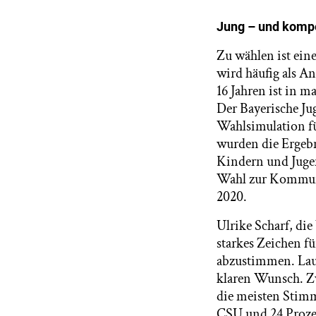
Jung – und komp
Zu wählen ist eine
wird häufig als A
16 Jahren ist in 
Der Bayerische Ju
Wahlsimulation für
wurden die Ergeb
Kindern und Jugen
Wahl zur Kommunal
2020.
Ulrike Scharf, die
starkes Zeichen fü
abzustimmen. Laut
klaren Wunsch. Zw
die meisten Stimm
CSU und 24 Prozen