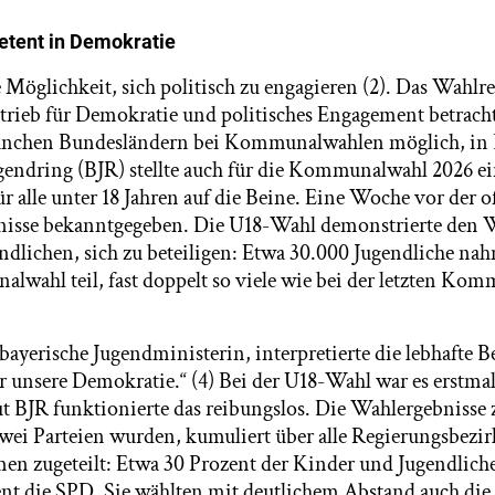
etent in Demokratie
 Möglichkeit, sich politisch zu engagieren (2). Das Wahlr
ntrieb für Demokratie und politisches Engagement betrach
manchen Bundesländern bei Kommunalwahlen möglich, in B
gendring (BJR) stellte auch für die Kommunalwahl 2026 e
 alle unter 18 Jahren auf die Beine. Eine Woche vor der o
nisse bekanntgegeben. Die U18-Wahl demonstrierte den
dlichen, sich zu beteiligen: Etwa 30.000 Jugendliche na
wahl teil, fast doppelt so viele wie bei der letzten Ko
 bayerische Jugendministerin, interpretierte die lebhafte Be
r unsere Demokratie.“ (4) Bei der U18-Wahl war es erstmal
 BJR funktionierte das reibungslos. Die Wahlergebnisse 
ei Parteien wurden, kumuliert über alle Regierungsbezir
en zugeteilt: Etwa 30 Prozent der Kinder und Jugendlich
t die SPD. Sie wählten mit deutlichem Abstand auch die