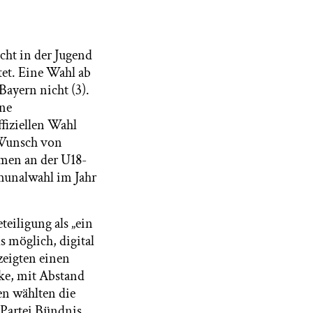
echt in der Jugend
tet. Eine Wahl ab
ayern nicht (3).
ine
ffiziellen Wahl
 Wunsch von
hmen an der U18-
mmunalwahl im Jahr
teiligung als „ein
s möglich, digital
zeigten einen
ke, mit Abstand
en wählten die
 Partei Bündnis