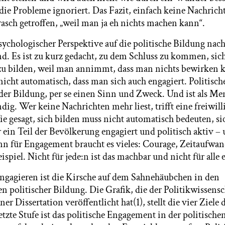
 die Probleme ignoriert. Das Fazit, einfach keine Nachric
rasch getroffen, „weil man ja eh nichts machen kann“.
psychologischer Perspektive auf die politische Bildung nac
nd. Es ist zu kurz gedacht, zu dem Schluss zu kommen, sic
u bilden, weil man annimmt, dass man nichts bewirken k
icht automatisch, dass man sich auch engagiert. Politisch
der Bildung, per se einen Sinn und Zweck. Und ist als M
ig. Wer keine Nachrichten mehr liest, trifft eine freiwil
e gesagt, sich bilden muss nicht automatisch bedeuten, si
 ein Teil der Bevölkerung engagiert und politisch aktiv – 
n für Engagement braucht es vieles: Courage, Zeitaufwan
piel. Nicht für jede:n ist das machbar und nicht für alle e
 engagieren ist die Kirsche auf dem Sahnehäubchen in den
n politischer Bildung. Die Grafik, die der Politikwissensc
er Dissertation veröffentlicht hat(1), stellt die vier Ziele 
etzte Stufe ist das politische Engagement in der politische