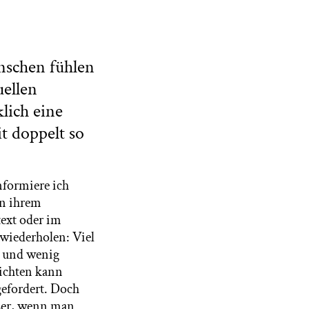
nschen fühlen
ellen
lich eine
t doppelt so
informiere ich
on ihrem
text oder im
 wiederholen: Viel
n und wenig
richten kann
gefordert. Doch
sser, wenn man