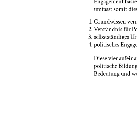
Engagement basier
umfasst somit die
Grundwissen verm
Verständnis für Po
selbstständiges Ur
politisches Enga
Diese vier aufein
politische Bildun
Bedeutung und we