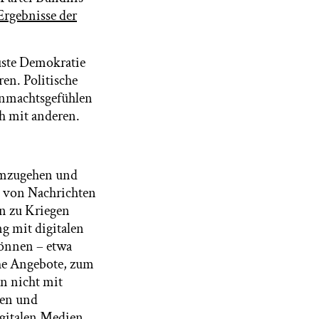
 Ergebnisse der
uste Demokratie
ren. Politische
hnmachtsgefühlen
h mit anderen.
umzugehen und
rt von Nachrichten
n zu Kriegen
g mit digitalen
können – etwa
he Angebote, zum
n nicht mit
ien und
igitalen Medien