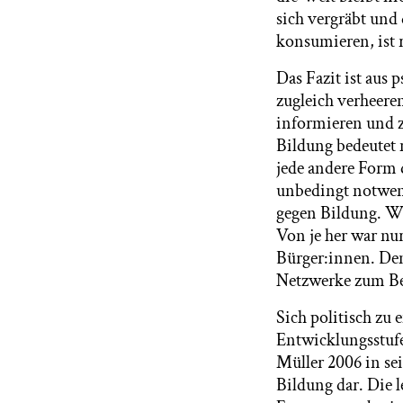
sich vergräbt und
konsumieren, ist 
Das Fazit ist aus 
zugleich verheere
informieren und z
Bildung bedeutet n
jede andere Form 
unbedingt notwend
gegen Bildung. Wi
Von je her war nur
Bürger:innen. Den
Netzwerke zum Beis
Sich politisch zu
Entwicklungsstufe
Müller 2006 in sein
Bildung dar. Die l