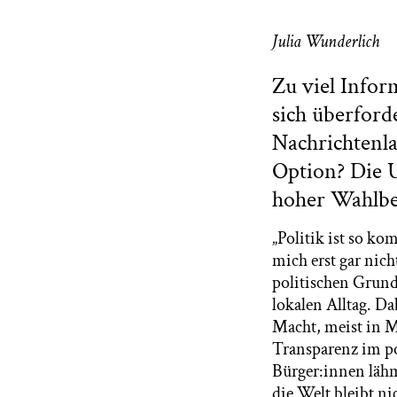
Julia Wunderlich
Zu viel Infor
sich überfor
Nachrichtenla
Option? Die 
hoher Wahlbet
„Politik ist so ko
mich erst gar ni
politischen Grund
lokalen Alltag. Da
Macht, meist in 
Transparenz im po
Bürger:innen lähm
die Welt bleibt n