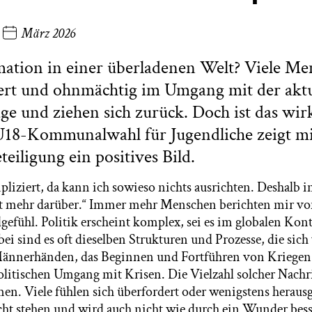
März 2026
mation in einer überladenen Welt? Viele Me
dert und ohnmächtig im Umgang mit der aktu
ge und ziehen sich zurück. Doch ist das wirk
U18-Kommunalwahl für Jugendliche zeigt mi
eiligung ein positives Bild.
mpliziert, da kann ich sowieso nichts ausrichten. Deshalb 
cht mehr darüber.“ Immer mehr Menschen berichten mir v
gefühl. Politik erscheint komplex, sei es im globalen Kon
bei sind es oft dieselben Strukturen und Prozesse, die sich
Männerhänden, das Beginnen und Fortführen von Kriege
litischen Umgang mit Krisen. Die Vielzahl solcher Nach
en. Viele fühlen sich überfordert oder wenigstens heraus
icht stehen und wird auch nicht wie durch ein Wunder be