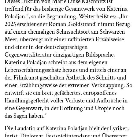
Dieses Diktum von Marie Luise Kaschnitz ist
treffend für das bisherige Gesamtwerk von Katerina
Poladjan.“, so die Begründung. Weiter heißt es: „Ihr
2025 erschienener Roman ‚Goldstrand‘ nimmt Bezug
auf einen ehemaligen Sehnsuchtsort am Schwarzen
Meer, überzeugt mit einer raffinierten Erzählweise
und einer in der deutschsprachigen
Gegenwartsliteratur einzigartigen Bildsprache.
Katerina Poladjan schreibt aus dem eigenen
Lebenserfahrungsschatz heraus und mittels einer an
der Filmkunst geschulten Ästhetik des Schnitts und
einer Erzählungsweise der extremen Verknappung. So
entwirft sie ein breit gefächertes, europaoffenes
Handlungsgeflecht voller Verluste und Aufbrüche in
eine Gegenwart, in der Hoffnung und Utopie noch
das Sagen haben.“
Die Laudatio auf Katerina Poladjan hielt der Lyriker,
Jurist, Diplomat, Festspielintendant und Übersetzer