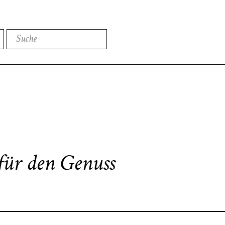
Suche
Aktuell
Veranstaltungen
Tagen & Übernac
für den Genuss