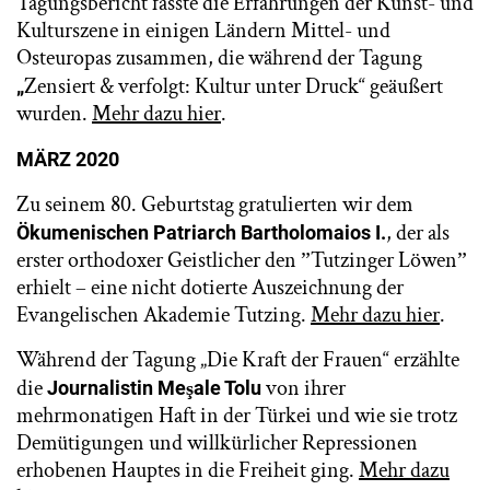
Tagungsbericht fasste die Erfahrungen der Kunst- und
Kulturszene in einigen Ländern Mittel- und
Osteuropas zusammen, die während der Tagung
Zensiert & verfolgt: Kultur unter Druck“ geäußert
„
wurden.
Mehr dazu hier
.
MÄRZ 2020
Zu seinem 80. Geburtstag gratulierten wir dem
, der als
Ökumenischen Patriarch Bartholomaios I.
erster orthodoxer Geistlicher den ˮTutzinger Löwenˮ
erhielt – eine nicht dotierte Auszeichnung der
Evangelischen Akademie Tutzing.
Mehr dazu hier
.
Während der Tagung „Die Kraft der Frauen“ erzählte
die
von ihrer
Journalistin Meşale Tolu
mehrmonatigen Haft in der Türkei und wie sie trotz
Demütigungen und willkürlicher Repressionen
erhobenen Hauptes in die Freiheit ging.
Mehr dazu